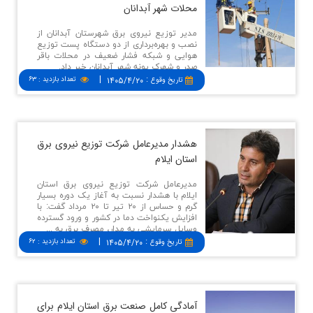
محلات شهر آبدانان
مدیر توزیع نیروی برق شهرستان آبدانان از
نصب و بهره‌برداری از دو دستگاه پست توزیع
هوایی و شبکه فشار ضعیف در محلات باقر
صدر و شهرک پونه شهر آبدانان خبر داد.
|
:
۱۴۰۵/۴/۲۰
تعداد بازدید
:
۶۳
تاريخ وقوع
هشدار مدیرعامل شركت توزیع نیروی برق
استان ایلام
مدیرعامل شرکت توزیع نیروی برق استان
ایلام با هشدار نسبت به آغاز یک دوره بسیار
گرم و حساس از ۲۰ تیر تا ۲۰ مرداد گفت: با
افزایش یکنواخت دما در کشور و ورود گسترده
وسایل سرمایشی به مدار، مصرف برق به‌ ...
|
:
۱۴۰۵/۴/۲۰
تعداد بازدید
:
۶۲
تاريخ وقوع
آمادگی كامل صنعت برق استان ایلام برای