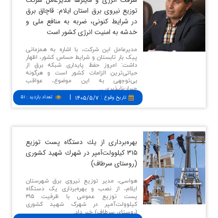
توزیع نیروی برق استان ایلام: قاچاق برق
در شرایط كنونی، ضربه به منافع ملی و
خدشه به امنیت انرژی كشور است
مدیرعامل این شرکت، با اشاره به همزمانی
پیک بار تابستان و شرایط حساس کشور، اظهار
داشت: امروز حفظ پایداری شبکه برق از
حیاتی‌ترین الزامات کشور است و هرگونه
بی‌توجهی به این موضوع، عواقب
جبران‌ناپذیری ...
|
:
۱۴۰۵/۵/۷
تعداد بازدید
:
۵۱
تاريخ وقوع
بهره‌برداری از یك دستگاه پست توزیع
۳۱۵ كیلوولت‌آمپر در شهرك شهید كشوری
(روستای سرطاف)
هواسی، مدیر توزیع نیروی برق شهرستان
ایلام، از نصب و بهره‌برداری یک دستگاه
پست توزیع عمومی با ظرفیت ۳۱۵
کیلوولت‌آمپر در شهرک شهید کشوری
(روستای سرطاف) خبر داد.